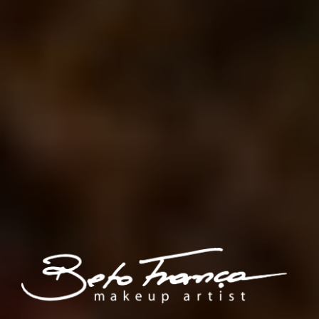
BETO FRANÇA
Makeup Artist